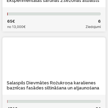
Eksperimentālās sarunas 2.sezonas atbalsts
65€
6
no
13,000€
Ziedojumi
Salaspils Dievmātes Rožukroņa karalienes
baznīcas fasādes siltināšana un atjaunošana