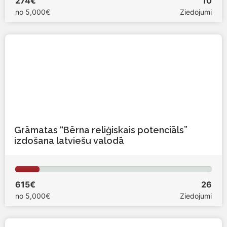
274€
10
no
5,000€
Ziedojumi
Grāmatas “Bērna reliģiskais potenciāls”
izdošana latviešu valodā
615€
26
no
5,000€
Ziedojumi