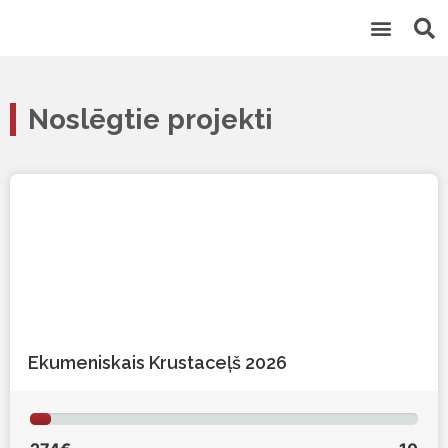
Aktuālie proj
Noslēgtie proj
Klientu atba
Noslēgtie projekti
Ekumeniskais Krustaceļš 2026