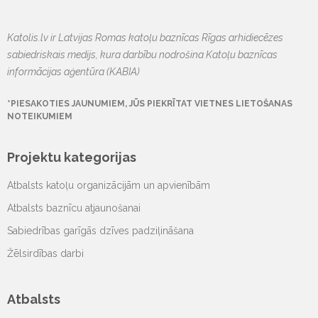
Katolis.lv ir Latvijas Romas katoļu baznīcas Rīgas arhidiecēzes
sabiedriskais medijs, kura darbību nodrošina Katoļu baznīcas
informācijas aģentūra (KABIA)
*PIESAKOTIES JAUNUMIEM, JŪS PIEKRĪTAT VIETNES LIETOŠANAS
NOTEIKUMIEM
Projektu kategorijas
Atbalsts katoļu organizācijām un apvienībām
Atbalsts baznīcu atjaunošanai
Sabiedrības garīgās dzīves padziļināšana
Žēlsirdības darbi
Atbalsts