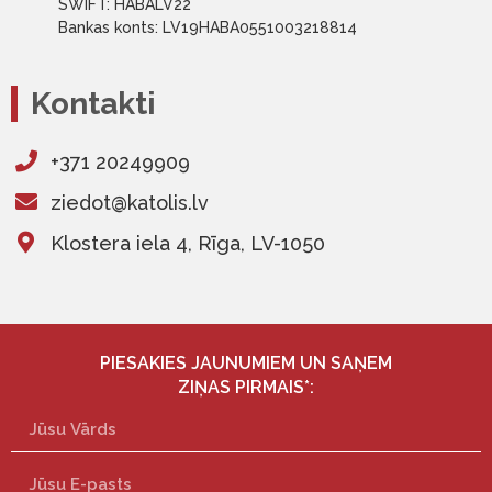
SWIFT: HABALV22
Bankas konts: LV19HABA0551003218814
Kontakti
+371 20249909
ziedot@katolis.lv
Klostera iela 4, Rīga, LV-1050
PIESAKIES JAUNUMIEM UN SAŅEM
ZIŅAS PIRMAIS*: