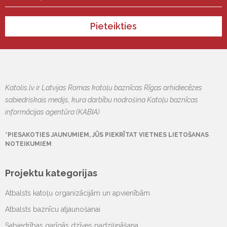
Pieteikties
Katolis.lv ir Latvijas Romas katoļu baznīcas Rīgas arhidiecēzes
sabiedriskais medijs, kura darbību nodrošina Katoļu baznīcas
informācijas aģentūra (KABIA)
*PIESAKOTIES JAUNUMIEM, JŪS PIEKRĪTAT VIETNES LIETOŠANAS
NOTEIKUMIEM
Projektu kategorijas
Atbalsts katoļu organizācijām un apvienībām
Atbalsts baznīcu atjaunošanai
Sabiedrības garīgās dzīves padziļināšana